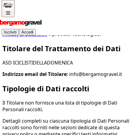
Accetti la politica sulla privacy qui sotto e la
Politica sulla
Iscriviti
Accedi
Privacy di Substack
, il provider tecnologico.
Titolare del Trattamento dei Dati
ASD ICICLISTIDELLADOMENICA
Indirizzo email del Titolare:
info@bergamogravel.it
Tipologie di Dati raccolti
Il Titolare non fornisce una lista di tipologie di Dati
Personali raccolti.
Dettagli completi su ciascuna tipologia di Dati Personali
raccolti sono forniti nelle sezioni dedicate di questa
privacy policy o mediante specifici testi informativi