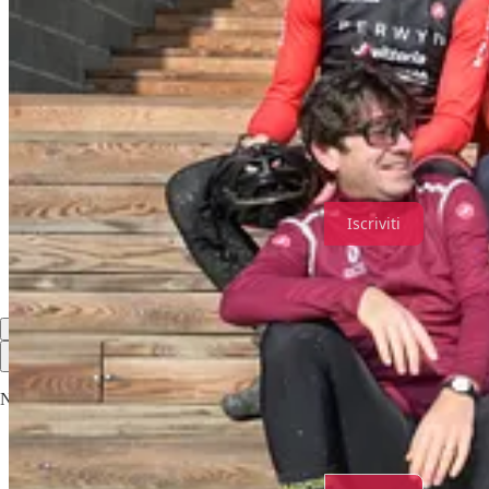
Chi frequenta le nostre manifestazioni lo sa, le fotografie di Paolin
Come fare per averle? Semplice 👇
Photo Upcycle Bike Trail
Tu iscriviti alla nostra newsletter per non perdere neanche una 
A presto, buone pedalate!
Iscriviti
Condividi
Il meglio di
Ultime
Nessun post
Assolutamente, procediamo.