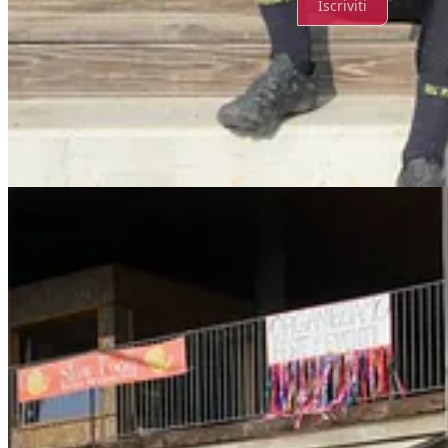
Iscriviti
© 2026 Bergamo Gravel
·
Publisher Privacy
Substack
·
Privacy
∙
Condizioni
∙
Notifica di raccolta
Crea il tuo Substack
Scarica l'app
Substack
è la casa della grande cultura