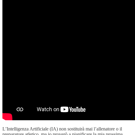
L’Intelligenza Artificiale (IA) non sostituirà mai l’allenatore o il
preparatore atletico, ma io proverò a pianificare la mia prossima