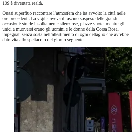
109 è diventata realtà.
Quasi superfluo raccontare l’atmosfera che ha avvolto la città nelle
ore precedenti. La vigilia aveva il fascino sospeso delle grandi
occasioni: strade insolitamente silenziose, piazze vuote, mentre gli
unici a muoversi erano gli uomini e le donne della Corsa Rosa,
impegnati senza sosta nell’allestimento di ogni dettaglio che avrebbe
dato vita allo spettacolo del giorno seguente.