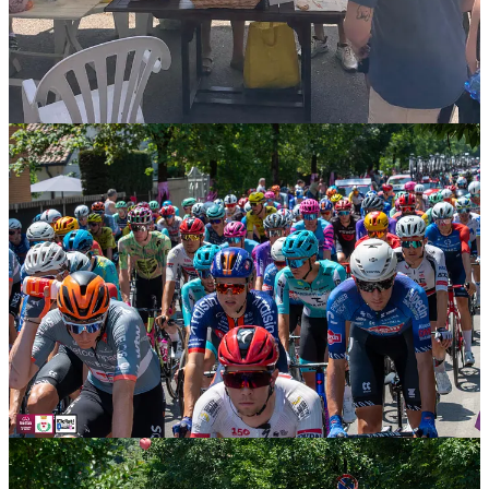
I corridori sfilano veloci tra le strade: pochi istanti, attimi fugaci in
cui ognuno cerca di custodire un ricordo, una fotografia,
un’emozione destinata a rimanere. Le ammiraglie, i clacson, il
rombo delle moto della giuria: il Giro passa come un lampo,
lasciando dietro di sé stupore e meraviglia.
Ognuno conserverà il proprio ricordo di questa giornata. E negli
anni a venire, ogni volta che il Giro d’Italia tornerà sugli schermi
televisivi, chi era presente penserà inevitabilmente a quel 27 maggio
2026, al giorno in cui la “Corsa Rosa” partì da casa propria.
Evviva il Ciclismo, Evviva il Giro d’Italia!
Le foto di Paolone