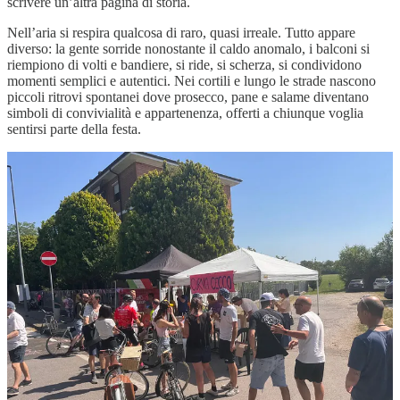
scrivere un’altra pagina di storia.
Nell’aria si respira qualcosa di raro, quasi irreale. Tutto appare
diverso: la gente sorride nonostante il caldo anomalo, i balconi si
riempiono di volti e bandiere, si ride, si scherza, si condividono
momenti semplici e autentici. Nei cortili e lungo le strade nascono
piccoli ritrovi spontanei dove prosecco, pane e salame diventano
simboli di convivialità e appartenenza, offerti a chiunque voglia
sentirsi parte della festa.
Cassano d’Adda, piccolo paese adagiato lungo il fiume, per un
giorno intero si ritrova al centro del mondo, in diretta davanti agli
occhi di milioni di persone.
E poi il momento tanto atteso arriva davvero.