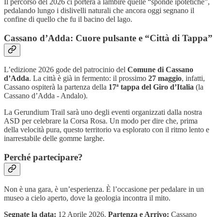
Il percorso del 2026 ci porterà a lambire quelle “sponde ipotetiche”,
pedalando lungo i dislivelli naturali che ancora oggi segnano il
confine di quello che fu il bacino del lago.
Cassano d’Adda: Cuore pulsante e “Città di Tappa”
L’edizione 2026 gode del patrocinio del
Comune di Cassano
d’Adda
. La città è già in fermento: il prossimo
27 maggio
, infatti,
Cassano ospiterà la partenza della
17ª tappa del Giro d’Italia
(la
Cassano d’Adda - Andalo).
La Gerundium Trail sarà uno degli eventi organizzati dalla nostra
ASD per celebrare la Corsa Rosa. Un modo per dire che, prima
della velocità pura, questo territorio va esplorato con il ritmo lento e
inarrestabile delle gomme larghe.
Perché partecipare?
Non è una gara, è un’esperienza. È l’occasione per pedalare in un
museo a cielo aperto, dove la geologia incontra il mito.
Segnate la data:
12 Aprile 2026.
Partenza e Arrivo:
Cassano