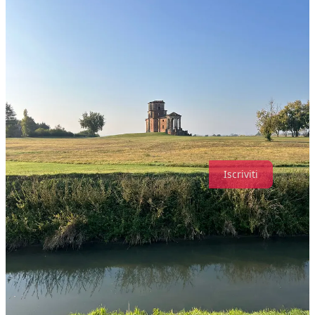
A questo punto sentire il loro racconto al ritorno…
Io ci ho provato! Tentar non nuoce!
- Il Presidente -
Iscriviti
Condividi
Il meglio di
Ultime
Nessun post
Assolutamente, procediamo.