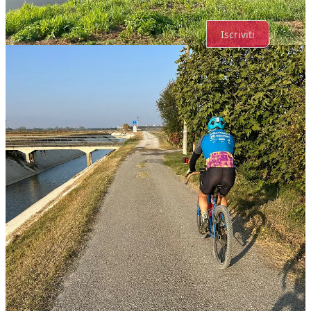
Iscriviti
© 2026 Bergamo Gravel
·
Publisher Privacy
Substack
·
Privacy
∙
Condizioni
∙
Notifica di raccolta
Crea il tuo Substack
Scarica l'app
Substack
è la casa della grande cultura